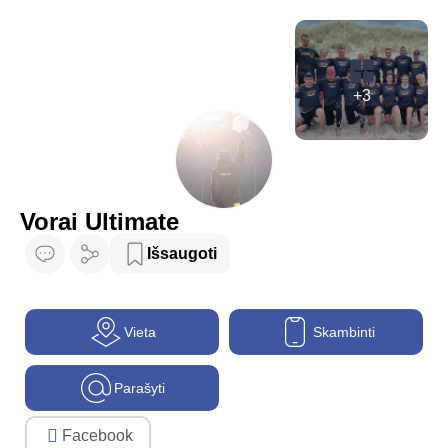
+3
Vorai Ultimate
Išsaugoti
Vieta
Skambinti
Parašyti
Facebook