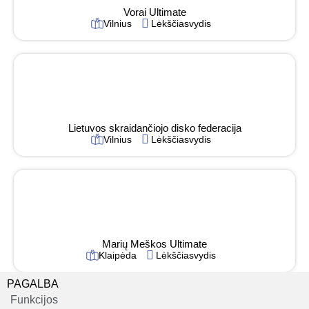
Vorai Ultimate
Vilnius
Lėkščiasvydis
Lietuvos skraidančiojo disko federacija
Vilnius
Lėkščiasvydis
Marių Meškos Ultimate
Klaipėda
Lėkščiasvydis
PAGALBA
Funkcijos